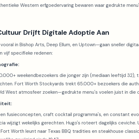
thentieke Western erfgoedervaring bewaren waar gedrukte menu'
ultuur Drijft Digitale Adoptie Aan
vooral in Bishop Arts, Deep Ellum, en Uptown—gaan sneller digita
vijf specifieke redenen:
ografie:
0.000+ weekendbezoekers die jonger zijn (mediaan leeftijd 32), 
chten. Fort Worth Stockyards trekt 65.000+ bezoekers die auth
ld West atmosfeer zoeken—gedrukte menu's voelen juist in die 
teit:
ben fusieconcepten, craft cocktail programma's, en constant ev
ia wijzigt wekelijks gerechten. Hugo's roteert dagelijks ceviche. 
. Fort Worth leunt naar Texas BBQ tradities en steakhouse class