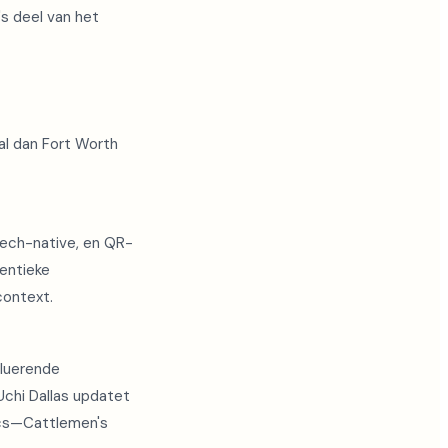
s deel van het
al dan Fort Worth
tech-native, en QR-
entieke
context.
oluerende
Uchi Dallas updatet
ics—Cattlemen's