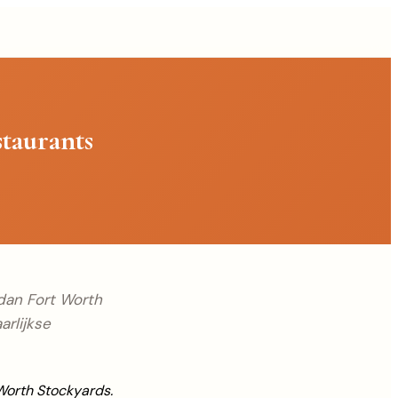
taurants
 dan Fort Worth
rlijkse
Worth Stockyards.