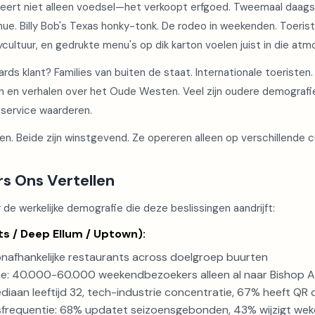
eert niet alleen voedsel—het verkoopt erfgoed. Tweemaal daagse
ue. Billy Bob's Texas honky-tonk. De rodeo in weekenden. Toeri
ultuur, en gedrukte menu's op dik karton voelen juist in die atm
rds klant? Families van buiten de staat. Internationale toeristen
en en verhalen over het Oude Westen. Veel zijn oudere demografie
e service waarderen.
n. Beide zijn winstgevend. Ze opereren alleen op verschillende c
rs Ons Vertellen
 de werkelijke demografie die deze beslissingen aandrijft:
ts / Deep Ellum / Uptown):
 onafhankelijke restaurants across doelgroep buurten
e: 40.000-60.000 weekendbezoekers alleen al naar Bishop A
diaan leeftijd 32, tech-industrie concentratie, 67% heeft QR
sfrequentie: 68% updatet seizoensgebonden, 43% wijzigt weke