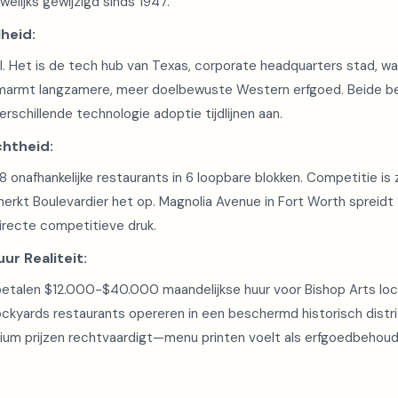
elijks gewijzigd sinds 1947.
heid:
. Het is de tech hub van Texas, corporate headquarters stad, wa
marmt langzamere, meer doelbewuste Western erfgoed. Beide b
erschillende technologie adoptie tijdlijnen aan.
htheid:
8 onafhankelijke restaurants in 6 loopbare blokken. Competitie is
, merkt Boulevardier het op. Magnolia Avenue in Fort Worth spreidt
irecte competitieve druk.
ur Realiteit:
betalen $12.000-$40.000 maandelijkse huur voor Bishop Arts locat
ockyards restaurants opereren in een beschermd historisch distr
ium prijzen rechtvaardigt—menu printen voelt als erfgoedbehoud,