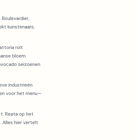
 Boulevardier,
rekt kunstenaars,
ttoria rolt
iaanse bloem
t avocado seizoenen
eve industrieën.
nen voor het menu—
ct. Reata op het
Alles hier vertelt