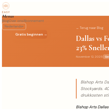
EASY
Menus
Blog
Over ons
Abonnement
Nederlands
▾
← Terug naar Blog
Inloggen
Gratis beginnen →
Dallas vs 
23% Snelle
November 12, 2025
Ge
Bishop Arts Da
Stockyards. 4
drukkosten st
Bishop Arts Dallas