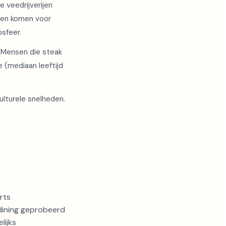
 veedrijverijen
sten komen voor
osfeer.
. Mensen die steak
 (mediaan leeftijd
ulturele snelheden.
rts
 dining geprobeerd
lijks