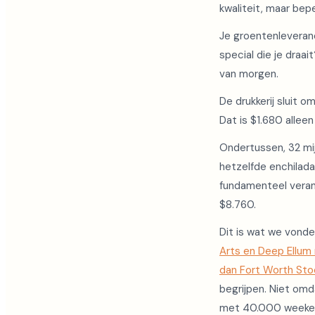
kwaliteit, maar bep
Je groentenleveranc
special die je draa
van morgen.
De drukkerij sluit 
Dat is $1.680 alleen
Ondertussen, 32 mijl
hetzelfde enchilada
fundamenteel verand
$8.760.
Dit is wat we vonde
Arts en Deep Ellum
dan Fort Worth St
begrijpen. Niet om
met 40.000 weekend