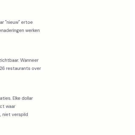
ar "nieuw" ertoe
enaderingen werken
 zichtbaar. Wanneer
 26 restaurants over
ies. Elke dollar
ict waar
 niet verspild