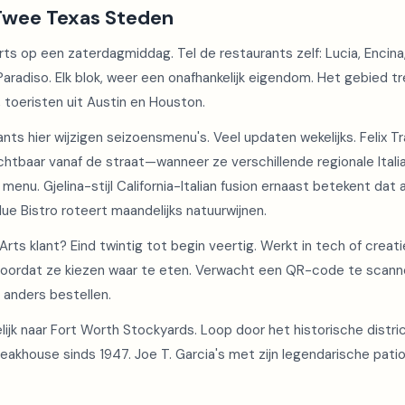
Twee Texas Steden
ts op een zaterdagmiddag. Tel de restaurants zelf: Lucia, Encina,
Paradiso. Elk blok, weer een onafhankelijk eigendom. Het gebied t
, toeristen uit Austin en Houston.
ts hier wijzigen seizoensmenu's. Veel updaten wekelijks. Felix Tra
chtbaar vanaf de straat—wanneer ze verschillende regionale Ital
 menu. Gjelina-stijl California-Italian fusion ernaast betekent da
lue Bistro roteert maandelijks natuurwijnen.
rts klant? Eind twintig tot begin veertig. Werkt in tech of creati
oordat ze kiezen waar te eten. Verwacht een QR-code te scan
l anders bestellen.
elijk naar Fort Worth Stockyards. Loop door het historische distri
akhouse sinds 1947. Joe T. Garcia's met zijn legendarische patio. 