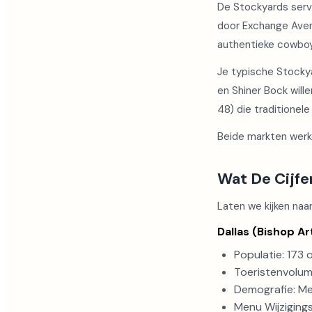
De Stockyards serv
door Exchange Aven
authentieke cowboyc
Je typische Stockya
en Shiner Bock will
48) die traditionel
Beide markten werke
Wat De Cijfe
Laten we kijken naar
Dallas (Bishop Ar
Populatie: 173
Toeristenvolum
Demografie: Me
Menu Wijziging