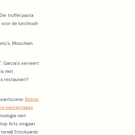
ie truffel pasta
 voor de lunchrush
nu's. Misschien.
T. Garcia's serveert
is niet
ts restaurant?
aurantscene:
Bishop
ere percentages
nologie niet
shop Arts omgaat
terwijl Stockyards