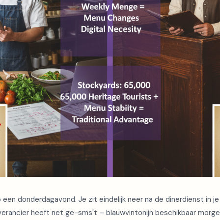
 een donderdagavond. Je zit eindelijk neer na de dinerdienst in j
everancier heeft net ge-sms't – blauwvintonijn beschikbaar morg