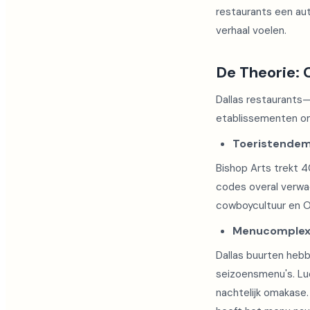
restaurants een au
verhaal voelen.
De Theorie: C
Dallas restaurants—
etablissementen om 
Toeristendem
Bishop Arts trekt 4
codes overal verwa
cowboycultuur en O
Menucomplexi
Dallas buurten heb
seizoensmenu's. Luc
nachtelijk omakase