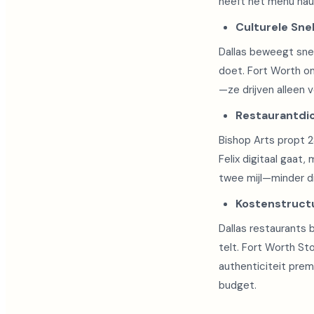
heeft het menu nauw
Culturele Snel
Dallas beweegt snel
doet. Fort Worth o
—ze drijven alleen v
Restaurantdic
Bishop Arts propt 2
Felix digitaal gaat
twee mijl—minder d
Kostenstructu
Dallas restaurants 
telt. Fort Worth St
authenticiteit prem
budget.